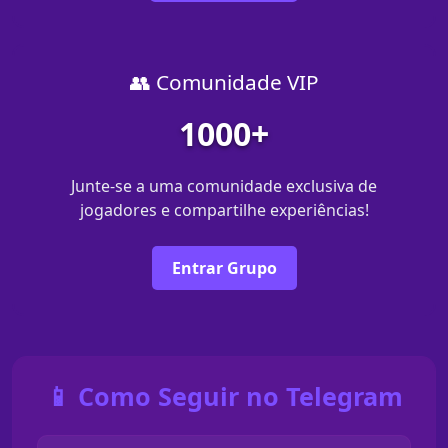
👥 Comunidade VIP
1000+
Junte-se a uma comunidade exclusiva de
jogadores e compartilhe experiências!
Entrar Grupo
📱 Como Seguir no Telegram