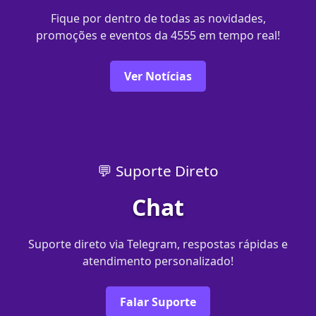
Fique por dentro de todas as novidades,
promoções e eventos da 4555 em tempo real!
Ver Notícias
💬 Suporte Direto
Chat
Suporte direto via Telegram, respostas rápidas e
atendimento personalizado!
Falar Suporte