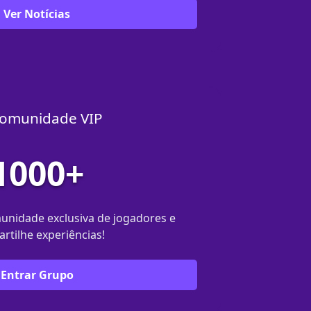
Ver Notícias
Comunidade VIP
1000+
unidade exclusiva de jogadores e
rtilhe experiências!
Entrar Grupo