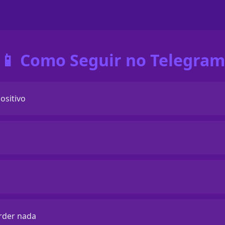
📱 Como Seguir no Telegram
ositivo
erder nada