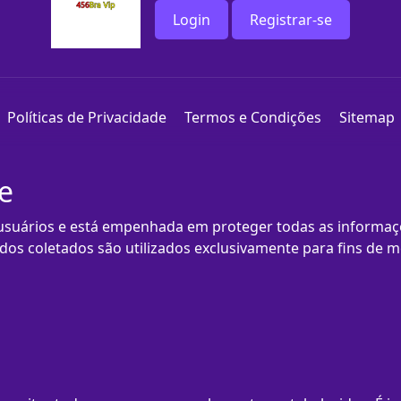
Login
Registrar-se
Políticas de Privacidade
Termos e Condições
Sitemap
de
s usuários e está empenhada em proteger todas as informaç
os coletados são utilizados exclusivamente para fins de m