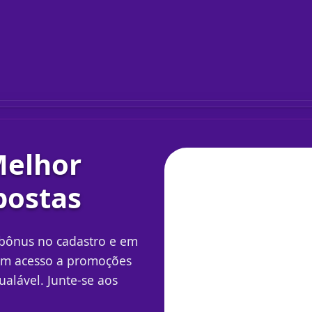
Melhor
postas
 bônus no cadastro e em
tem acesso a promoções
ualável. Junte-se aos