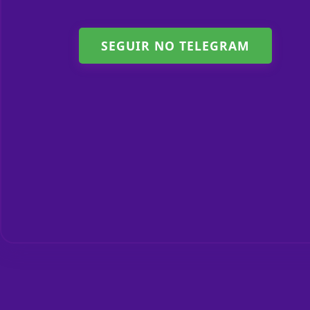
SEGUIR NO TELEGRAM