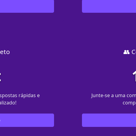
reto
👥 
t
espostas rápidas e
Junte-se a uma com
lizado!
compa
e