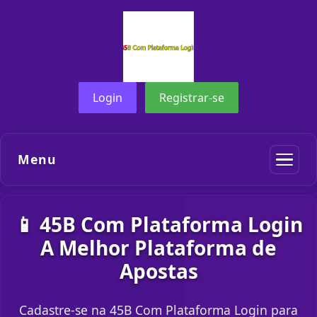
Login
Registrar-se
Menu
📱 45B Com Plataforma Login
A Melhor Plataforma de
Apostas
Cadastre-se na 45B Com Plataforma Login para