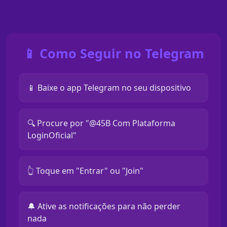
📱 Como Seguir no Telegram
📱 Baixe o app Telegram no seu dispositivo
🔍 Procure por "@45B Com Plataforma
LoginOficial"
👆 Toque em "Entrar" ou "Join"
🔔 Ative as notificações para não perder
nada