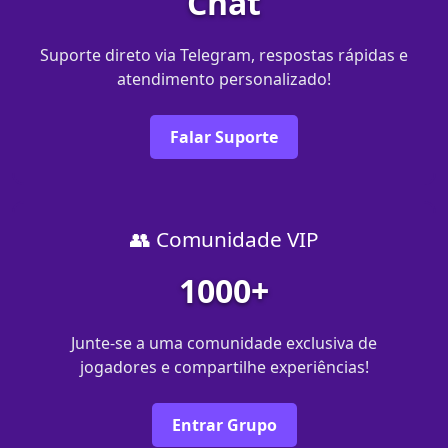
Chat
Suporte direto via Telegram, respostas rápidas e
atendimento personalizado!
Falar Suporte
👥 Comunidade VIP
1000+
Junte-se a uma comunidade exclusiva de
jogadores e compartilhe experiências!
Entrar Grupo