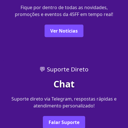
Fique por dentro de todas as novidades,
promoções e eventos da 45FF em tempo real!
Ver Notícias
💬 Suporte Direto
Chat
Suporte direto via Telegram, respostas rápidas e
atendimento personalizado!
Falar Suporte