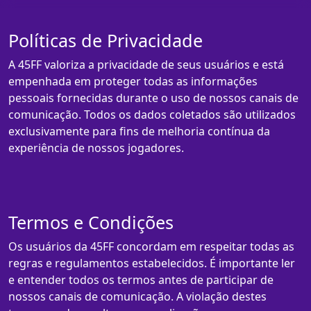
Políticas de Privacidade
A 45FF valoriza a privacidade de seus usuários e está
empenhada em proteger todas as informações
pessoais fornecidas durante o uso de nossos canais de
comunicação. Todos os dados coletados são utilizados
exclusivamente para fins de melhoria contínua da
experiência de nossos jogadores.
Termos e Condições
Os usuários da 45FF concordam em respeitar todas as
regras e regulamentos estabelecidos. É importante ler
e entender todos os termos antes de participar de
nossos canais de comunicação. A violação destes