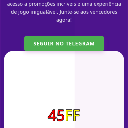
acesso a promoções incríveis e uma experiência
de jogo inigualável. Junte-se aos vencedores
agora!
SEGUIR NO TELEGRAM