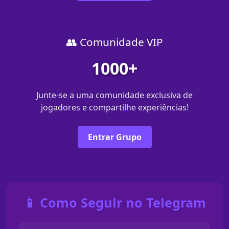
👥 Comunidade VIP
1000+
Junte-se a uma comunidade exclusiva de
jogadores e compartilhe experiências!
Entrar Grupo
📱 Como Seguir no Telegram