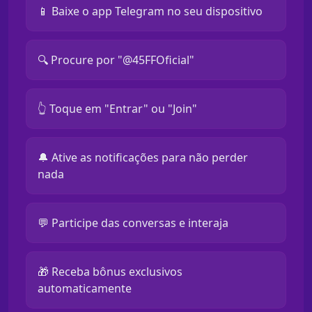
📱 Baixe o app Telegram no seu dispositivo
🔍 Procure por "@45FFOficial"
👆 Toque em "Entrar" ou "Join"
🔔 Ative as notificações para não perder
nada
💬 Participe das conversas e interaja
🎁 Receba bônus exclusivos
automaticamente