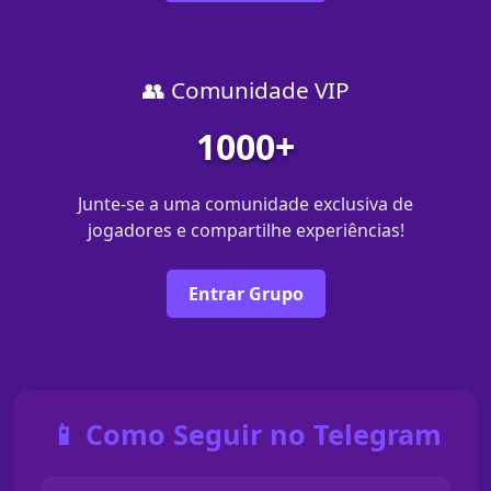
👥 Comunidade VIP
1000+
Junte-se a uma comunidade exclusiva de
jogadores e compartilhe experiências!
Entrar Grupo
📱 Como Seguir no Telegram