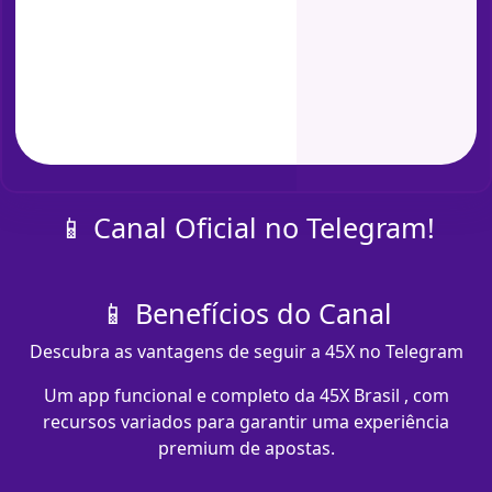
📱 Canal Oficial no Telegram!
📱 Benefícios do Canal
Descubra as vantagens de seguir a 45X no Telegram
Um app funcional e completo da 45X Brasil , com
recursos variados para garantir uma experiência
premium de apostas.