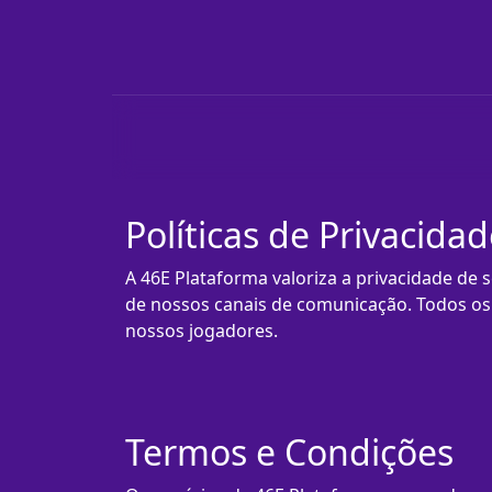
Políticas de Privacida
A 46E Plataforma valoriza a privacidade de
de nossos canais de comunicação. Todos os 
nossos jogadores.
Termos e Condições