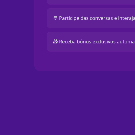
💬 Participe das conversas e interaj
🎁 Receba bônus exclusivos autom