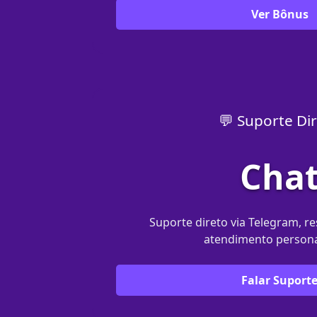
Ver Bônus
💬 Suporte Di
Cha
Suporte direto via Telegram, r
atendimento persona
Falar Suport