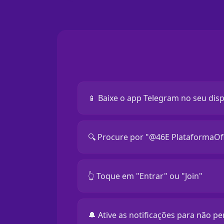
📱 Baixe o app Telegram no seu disp
🔍 Procure por "@46E PlataformaOfi
👆 Toque em "Entrar" ou "Join"
🔔 Ative as notificações para não p