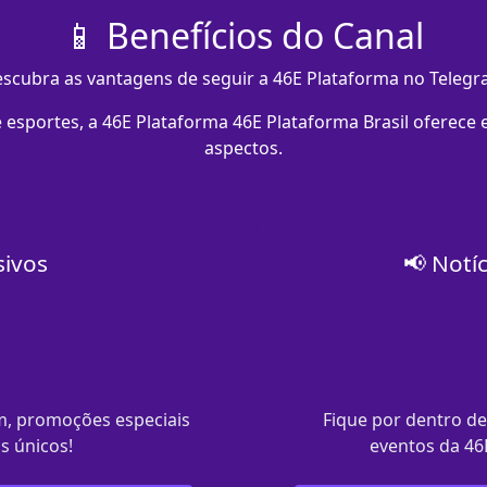
📱 Benefícios do Canal
scubra as vantagens de seguir a 46E Plataforma no Teleg
e esportes, a 46E Plataforma 46E Plataforma Brasil oferece
aspectos.
sivos
📢 Notí
m, promoções especiais
Fique por dentro d
s únicos!
eventos da 46