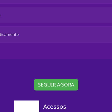
a
aticamente
SEGUIR AGORA
Acessos