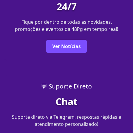
24/7
Fique por dentro de todas as novidades,
promoções e eventos da 48Pg em tempo real!
Ver Notícias
💬 Suporte Direto
Chat
Suporte direto via Telegram, respostas rápidas e
atendimento personalizado!