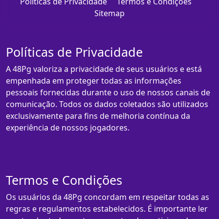
Políticas de Privacidade
Termos e Condições
Sitemap
Políticas de Privacidade
A 48Pg valoriza a privacidade de seus usuários e está
empenhada em proteger todas as informações
pessoais fornecidas durante o uso de nossos canais de
comunicação. Todos os dados coletados são utilizados
exclusivamente para fins de melhoria contínua da
experiência de nossos jogadores.
Termos e Condições
Os usuários da 48Pg concordam em respeitar todas as
regras e regulamentos estabelecidos. É importante ler