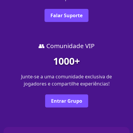
Falar Suporte
👥 Comunidade VIP
1000+
Junte-se a uma comunidade exclusiva de
jogadores e compartilhe experiências!
Entrar Grupo