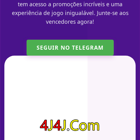
tem acesso a promoções incríveis e uma
experiência de jogo inigualável. Junte-se aos
vencedores agora!
SEGUIR NO TELEGRAM