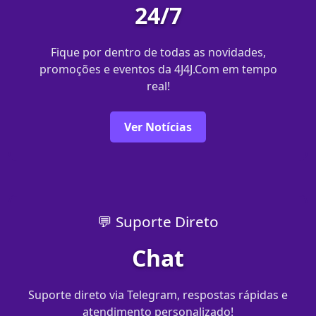
24/7
Fique por dentro de todas as novidades,
promoções e eventos da 4J4J.Com em tempo
real!
Ver Notícias
💬 Suporte Direto
Chat
Suporte direto via Telegram, respostas rápidas e
atendimento personalizado!