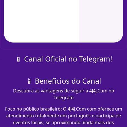
📱 Canal Oficial no Telegram!
📱 Benefícios do Canal
Descubra as vantagens de seguir a 4J4J.Com no
Telegram
Foco no público brasileiro: O 4J4J.Com com​ oferece um
atendimento totalmente em português e participa de
eventos locais, se aproximando ainda mais dos