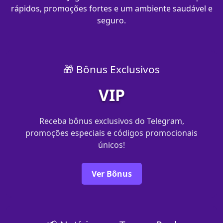
rápidos, promoções fortes e um ambiente saudável e
seguro.
🎁 Bônus Exclusivos
VIP
Receba bônus exclusivos do Telegram,
promoções especiais e códigos promocionais
únicos!
Ver Bônus