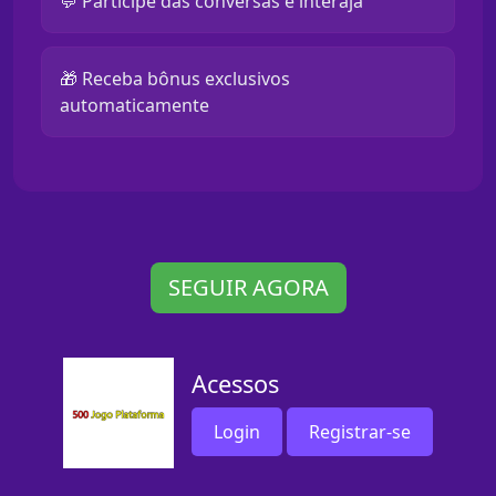
💬 Participe das conversas e interaja
🎁 Receba bônus exclusivos
automaticamente
SEGUIR AGORA
Acessos
Login
Registrar-se