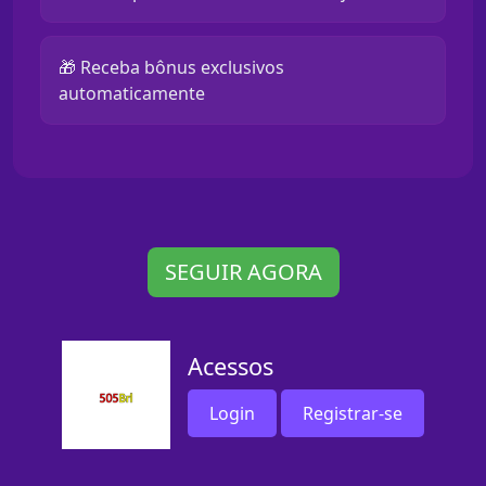
🎁 Receba bônus exclusivos
automaticamente
SEGUIR AGORA
Acessos
Login
Registrar-se