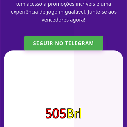
tem acesso a promoções incríveis e uma
experiência de jogo inigualável. Junte-se aos
vencedores agora!
SEGUIR NO TELEGRAM