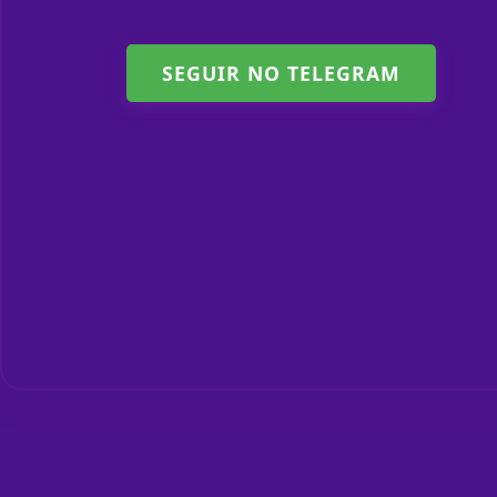
SEGUIR NO TELEGRAM