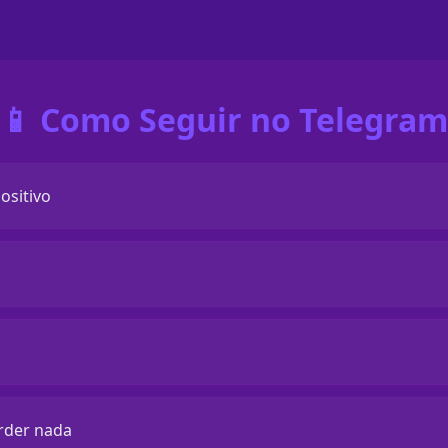
📱 Como Seguir no Telegram
ositivo
erder nada