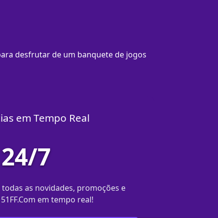
para desfrutar de um banquete de jogos
cias em Tempo Real
24/7
e todas as novidades, promoções e
 51FF.Com em tempo real!