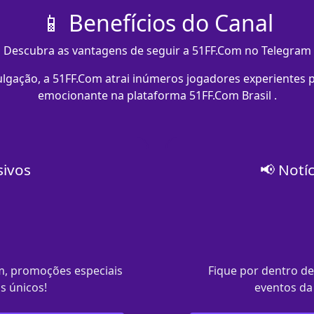
📱 Benefícios do Canal
Descubra as vantagens de seguir a 51FF.Com no Telegram
ulgação, a 51FF.Com atrai inúmeros jogadores experientes 
emocionante na plataforma 51FF.Com Brasil .
sivos
📢 Notí
m, promoções especiais
Fique por dentro d
s únicos!
eventos da