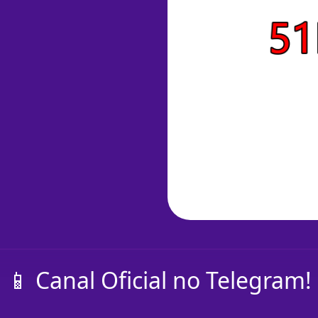
📱 Canal Oficial no Telegram!