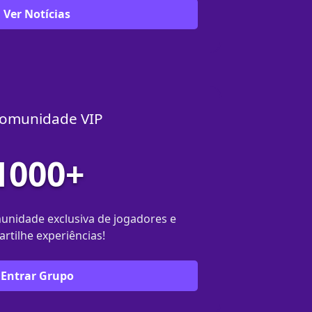
Ver Notícias
Comunidade VIP
1000+
unidade exclusiva de jogadores e
rtilhe experiências!
Entrar Grupo