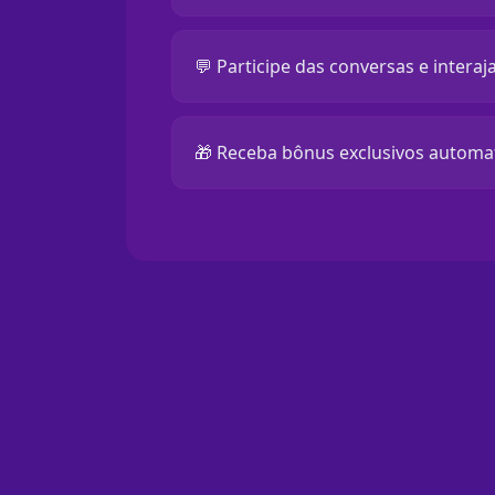
💬 Participe das conversas e interaj
🎁 Receba bônus exclusivos autom