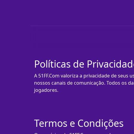
Políticas de Privacida
A 51FF.Com valoriza a privacidade de seus 
nossos canais de comunicação. Todos os dad
jogadores.
Termos e Condições