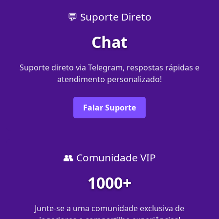
💬 Suporte Direto
Chat
Suporte direto via Telegram, respostas rápidas e
atendimento personalizado!
Falar Suporte
👥 Comunidade VIP
1000+
Junte-se a uma comunidade exclusiva de