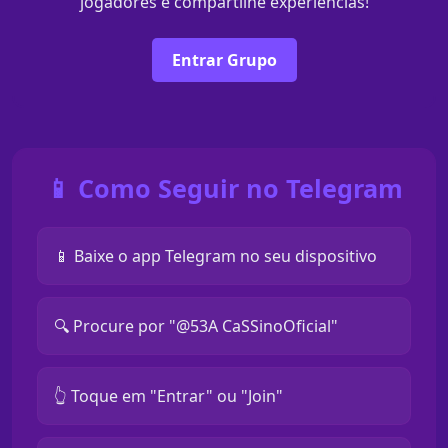
jogadores e compartilhe experiências!
Entrar Grupo
📱 Como Seguir no Telegram
📱 Baixe o app Telegram no seu dispositivo
🔍 Procure por "@53A CaSSinoOficial"
👆 Toque em "Entrar" ou "Join"