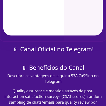
📱 Canal Oficial no Telegram!
📱 Benefícios do Canal
Descubra as vantagens de seguir a 53A CaSSino no
Telegram
Quality assurance é mantida através de post-
interaction satisfaction surveys (CSAT scores), random
sampling de chats/emails para quality review por