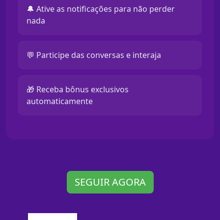
🔔 Ative as notificações para não perder
nada
💬 Participe das conversas e interaja
🎁 Receba bônus exclusivos
automaticamente
SEGUIR AGORA