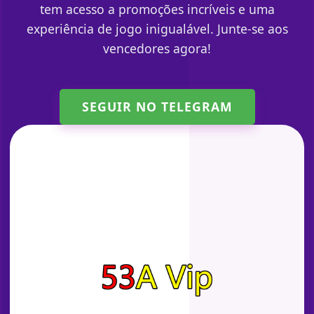
tem acesso a promoções incríveis e uma
experiência de jogo inigualável. Junte-se aos
vencedores agora!
SEGUIR NO TELEGRAM