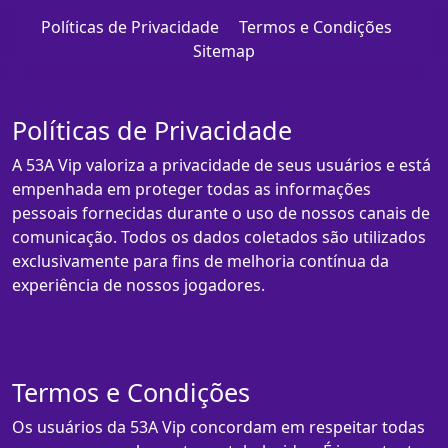
Políticas de Privacidade
Termos e Condições
Sitemap
Políticas de Privacidade
A 53A Vip valoriza a privacidade de seus usuários e está
empenhada em proteger todas as informações
pessoais fornecidas durante o uso de nossos canais de
comunicação. Todos os dados coletados são utilizados
exclusivamente para fins de melhoria contínua da
experiência de nossos jogadores.
Termos e Condições
Os usuários da 53A Vip concordam em respeitar todas