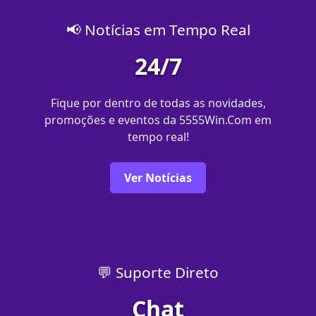
📢 Notícias em Tempo Real
24/7
Fique por dentro de todas as novidades,
promoções e eventos da 5555Win.Com em
tempo real!
Ver Notícias
💬 Suporte Direto
Chat