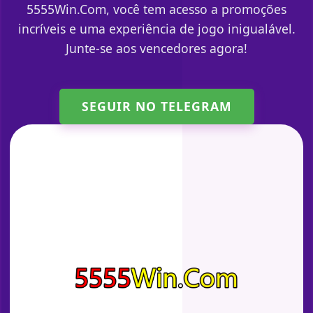
5555Win.Com, você tem acesso a promoções
incríveis e uma experiência de jogo inigualável.
Junte-se aos vencedores agora!
SEGUIR NO TELEGRAM