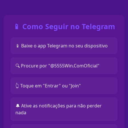
📱 Como Seguir no Telegram
📱 Baixe o app Telegram no seu dispositivo
🔍 Procure por "@5555Win.ComOficial"
👆 Toque em "Entrar" ou "Join"
🔔 Ative as notificações para não perder
nada