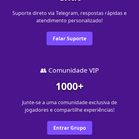
Suporte direto via Telegram, respostas rápidas e
atendimento personalizado!
Falar Suporte
👥 Comunidade VIP
1000+
Junte-se a uma comunidade exclusiva de
jogadores e compartilhe experiências!
Entrar Grupo