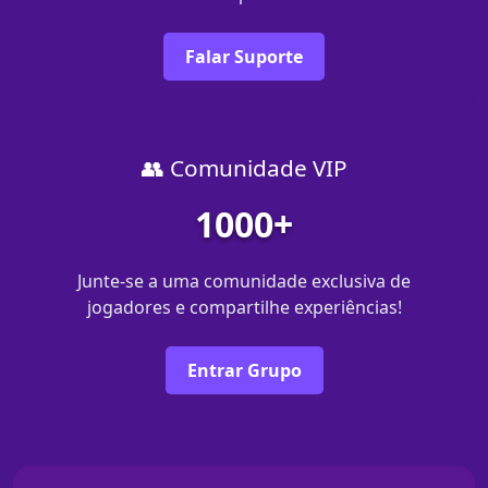
Falar Suporte
👥 Comunidade VIP
1000+
Junte-se a uma comunidade exclusiva de
jogadores e compartilhe experiências!
Entrar Grupo