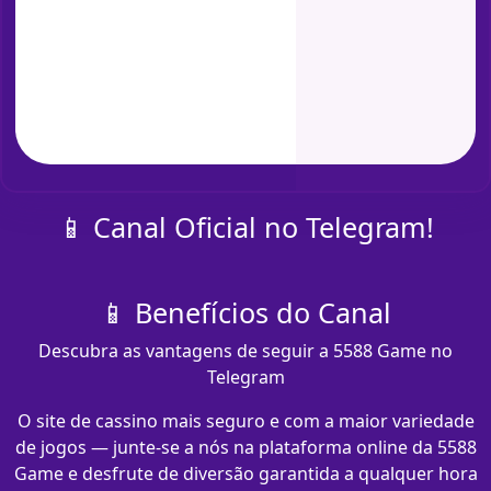
📱 Canal Oficial no Telegram!
📱 Benefícios do Canal
Descubra as vantagens de seguir a 5588 Game no
Telegram
O site de cassino mais seguro e com a maior variedade
de jogos — junte-se a nós na plataforma online da 5588
Game e desfrute de diversão garantida a qualquer hora