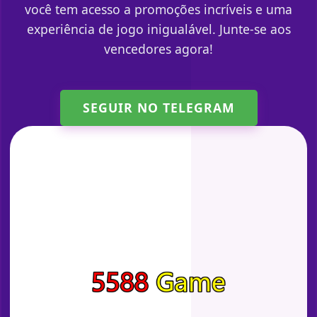
você tem acesso a promoções incríveis e uma
experiência de jogo inigualável. Junte-se aos
vencedores agora!
SEGUIR NO TELEGRAM