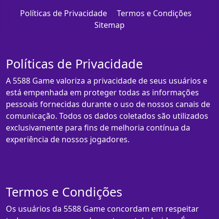
Políticas de Privacidade
Termos e Condições
Sitemap
Políticas de Privacidade
A 5588 Game valoriza a privacidade de seus usuários e
está empenhada em proteger todas as informações
pessoais fornecidas durante o uso de nossos canais de
comunicação. Todos os dados coletados são utilizados
exclusivamente para fins de melhoria contínua da
experiência de nossos jogadores.
Termos e Condições
Os usuários da 5588 Game concordam em respeitar