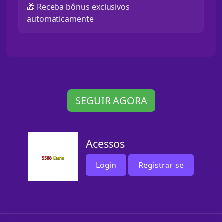
🎁 Receba bônus exclusivos
automaticamente
SEGUIR AGORA
Acessos
Login
Registrar-se