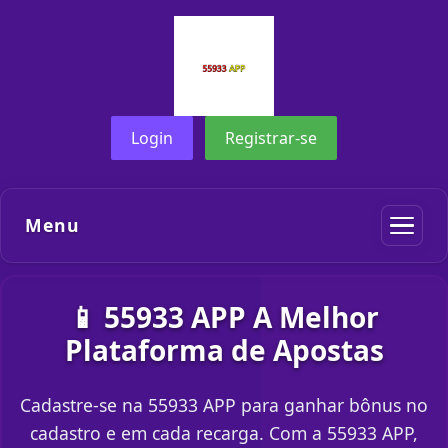
Login
Registrar-se
Menu
📱 55933 APP A Melhor
Plataforma de Apostas
Cadastre-se na 55933 APP para ganhar bônus no
cadastro e em cada recarga. Com a 55933 APP,