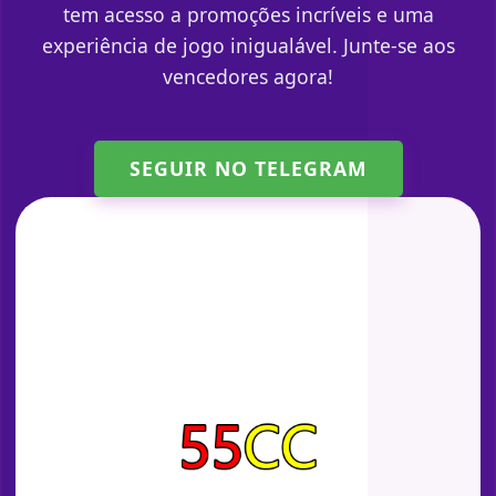
tem acesso a promoções incríveis e uma
experiência de jogo inigualável. Junte-se aos
vencedores agora!
SEGUIR NO TELEGRAM