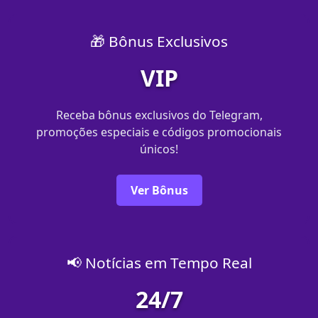
🎁 Bônus Exclusivos
VIP
Receba bônus exclusivos do Telegram,
promoções especiais e códigos promocionais
únicos!
Ver Bônus
📢 Notícias em Tempo Real
24/7