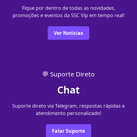
Fique por dentro de todas as novidades,
promoções e eventos da 55C Vip em tempo real!
Ver Notícias
💬 Suporte Direto
Chat
Suporte direto via Telegram, respostas rápidas e
atendimento personalizado!
Falar Suporte