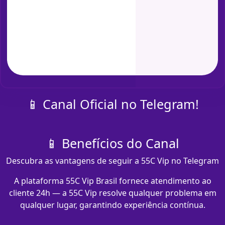
📱 Canal Oficial no Telegram!
📱 Benefícios do Canal
Descubra as vantagens de seguir a 55C Vip no Telegram
A plataforma 55C Vip Brasil fornece atendimento ao
cliente 24h — a 55C Vip resolve qualquer problema em
qualquer lugar, garantindo experiência contínua.