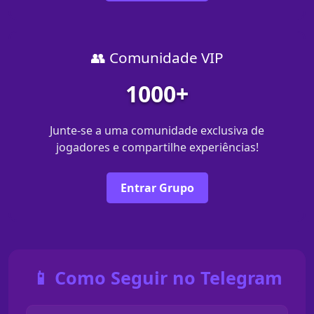
👥 Comunidade VIP
1000+
Junte-se a uma comunidade exclusiva de
jogadores e compartilhe experiências!
Entrar Grupo
📱 Como Seguir no Telegram