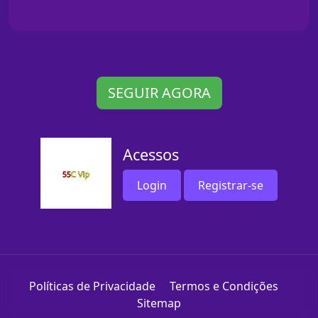
SEGUIR AGORA
Acessos
Login
Registrar-se
Políticas de Privacidade
Termos e Condições
Sitemap