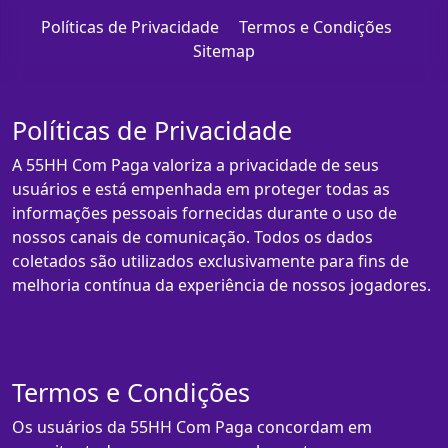
Políticas de Privacidade
Termos e Condições
Sitemap
Políticas de Privacidade
A 55HH Com Paga valoriza a privacidade de seus
usuários e está empenhada em proteger todas as
informações pessoais fornecidas durante o uso de
nossos canais de comunicação. Todos os dados
coletados são utilizados exclusivamente para fins de
melhoria contínua da experiência de nossos jogadores.
Termos e Condições
Os usuários da 55HH Com Paga concordam em