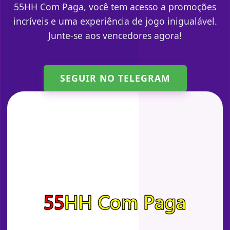
55HH Com Paga, você tem acesso a promoções
incríveis e uma experiência de jogo inigualável.
Junte-se aos vencedores agora!
SEGUIR NO TELEGRAM