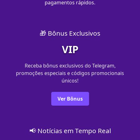
pagamentos rápidos.
🎁 Bônus Exclusivos
VIP
Receba bônus exclusivos do Telegram,
promoções especiais e códigos promocionais
únicos!
Ver Bônus
📢 Notícias em Tempo Real