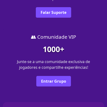
Falar Suporte
👥 Comunidade VIP
1000+
Junte-se a uma comunidade exclusiva de
jogadores e compartilhe experiências!
Entrar Grupo