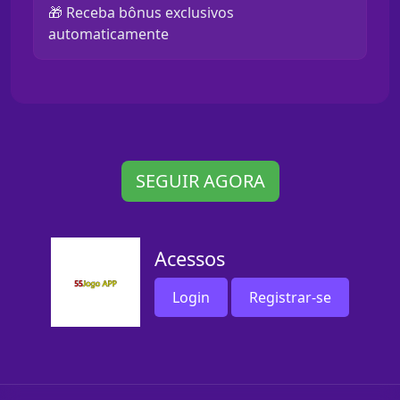
🎁 Receba bônus exclusivos
automaticamente
SEGUIR AGORA
Acessos
Login
Registrar-se