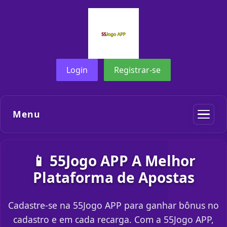
Login
Registrar-se
Menu
📱 55Jogo APP A Melhor
Plataforma de Apostas
Cadastre-se na 55Jogo APP para ganhar bônus no
cadastro e em cada recarga. Com a 55Jogo APP,