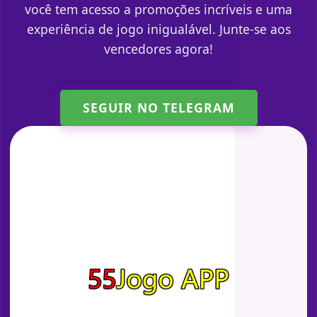
você tem acesso a promoções incríveis e uma
experiência de jogo inigualável. Junte-se aos
vencedores agora!
SEGUIR NO TELEGRAM