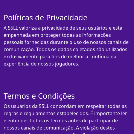
Políticas de Privacidade
A 55LL valoriza a privacidade de seus usuários e está
empenhada em proteger todas as informações
pessoais fornecidas durante o uso de nossos canais de
comunicação. Todos os dados coletados são utilizados
exclusivamente para fins de melhoria contínua da
experiência de nossos jogadores.
Termos e Condições
Os usuários da 55LL concordam em respeitar todas as
regras e regulamentos estabelecidos. É importante ler
e entender todos os termos antes de participar de
nossos canais de comunicação. A violação destes