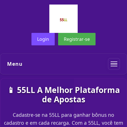
Login
Registrar-se
Menu
📱 55LL A Melhor Plataforma
de Apostas
Cadastre-se na 55LL para ganhar bônus no
cadastro e em cada recarga. Com a 55LL, você tem