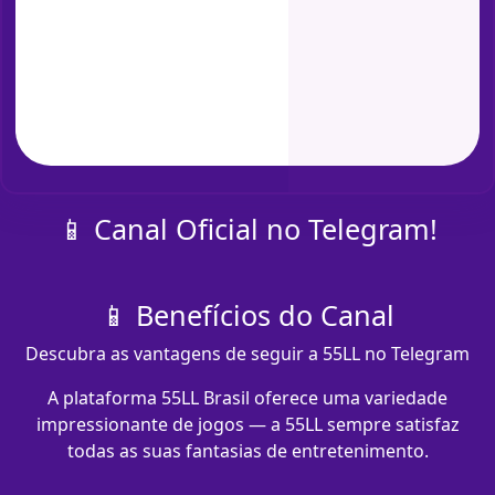
📱 Canal Oficial no Telegram!
📱 Benefícios do Canal
Descubra as vantagens de seguir a 55LL no Telegram
A plataforma 55LL Brasil oferece uma variedade
impressionante de jogos — a 55LL sempre satisfaz
todas as suas fantasias de entretenimento.