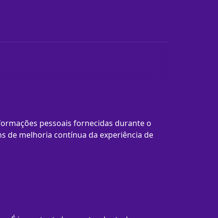
formações pessoais fornecidas durante o
ns de melhoria contínua da experiência de