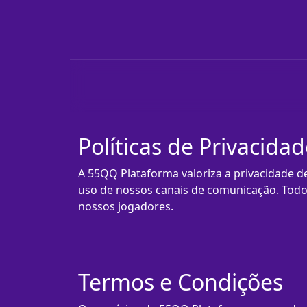
Políticas de Privacida
A 55QQ Plataforma valoriza a privacidade 
uso de nossos canais de comunicação. Todos
nossos jogadores.
Termos e Condições