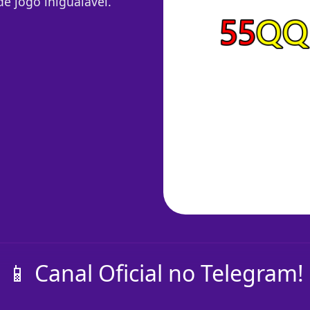
e jogo inigualável.
📱 Canal Oficial no Telegram!