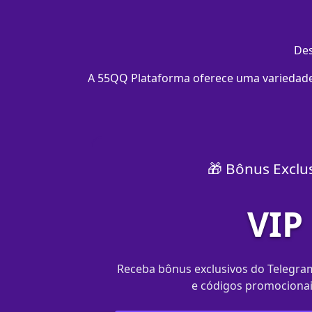
Des
A 55QQ Plataforma oferece uma variedade 
🎁 Bônus Exclu
VIP
Receba bônus exclusivos do Telegra
e códigos promocionai