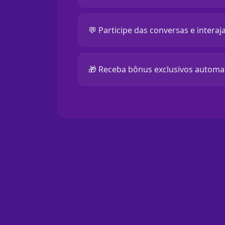
💬 Participe das conversas e interaj
🎁 Receba bônus exclusivos autom