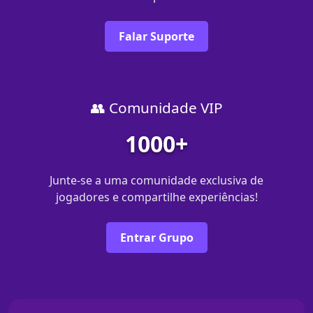
Falar Suporte
👥 Comunidade VIP
1000+
Junte-se a uma comunidade exclusiva de
jogadores e compartilhe experiências!
Entrar Grupo