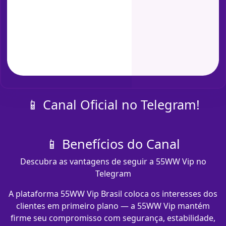
📱 Canal Oficial no Telegram!
📱 Benefícios do Canal
Descubra as vantagens de seguir a 55WW Vip no
Telegram
A plataforma 55WW Vip Brasil coloca os interesses dos
clientes em primeiro plano — a 55WW Vip mantém
firme seu compromisso com segurança, estabilidade,