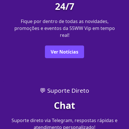
24/7
Fique por dentro de todas as novidades,
promoções e eventos da 55WW Vip em tempo
real!
Ver Notícias
💬 Suporte Direto
Chat
Suporte direto via Telegram, respostas rápidas e
atendimento personalizado!