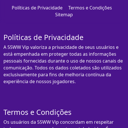
Políticas de Privacidade
Termos e Condições
Sitemap
Políticas de Privacidade
A 55WW Vip valoriza a privacidade de seus usuários e
está empenhada em proteger todas as informações
pessoais fornecidas durante o uso de nossos canais de
comunicação. Todos os dados coletados são utilizados
exclusivamente para fins de melhoria contínua da
experiência de nossos jogadores.
Termos e Condições
Os usuários da 55WW Vip concordam em respeitar