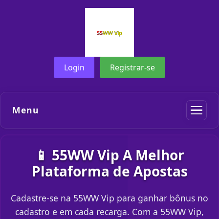
Login
Registrar-se
Menu
📱 55WW Vip A Melhor
Plataforma de Apostas
Cadastre-se na 55WW Vip para ganhar bônus no
cadastro e em cada recarga. Com a 55WW Vip,