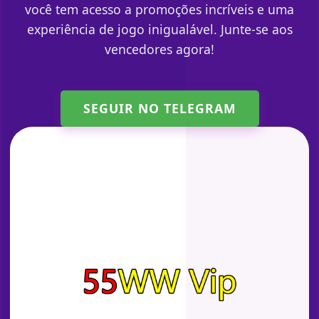
você tem acesso a promoções incríveis e uma
experiência de jogo inigualável. Junte-se aos
vencedores agora!
SEGUIR NO TELEGRAM