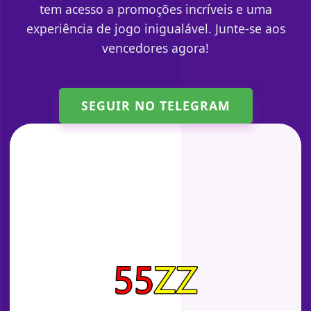
tem acesso a promoções incríveis e uma
experiência de jogo inigualável. Junte-se aos
vencedores agora!
SEGUIR NO TELEGRAM