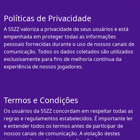
Políticas de Privacidade
A 55ZZ valoriza a privacidade de seus usuários e está
empenhada em proteger todas as informações
pessoais fornecidas durante o uso de nossos canais de
comunicação. Todos os dados coletados são utilizados
exclusivamente para fins de melhoria contínua da
experiência de nossos jogadores.
Termos e Condições
Os usuários da 55ZZ concordam em respeitar todas as
regras e regulamentos estabelecidos. É importante ler
e entender todos os termos antes de participar de
nossos canais de comunicação. A violação destes