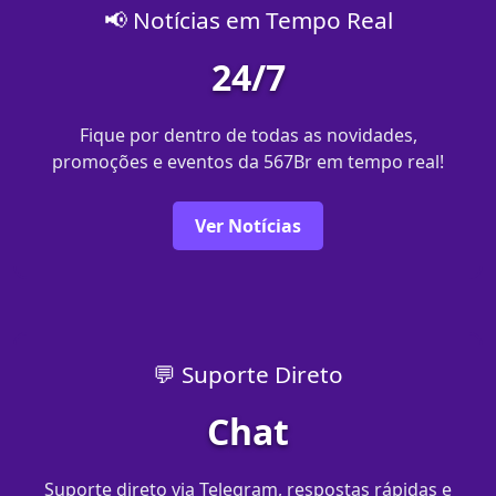
📢 Notícias em Tempo Real
24/7
Fique por dentro de todas as novidades,
promoções e eventos da 567Br em tempo real!
Ver Notícias
💬 Suporte Direto
Chat
Suporte direto via Telegram, respostas rápidas e