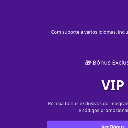
Com suporte a vários idiomas, incl
🎁 Bônus Exclu
VIP
Receba bônus exclusivos do Telegra
e códigos promocionai
Ver Bônus