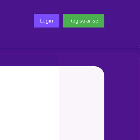
Login
Registrar-se