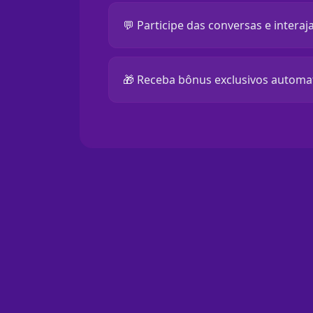
💬 Participe das conversas e interaj
🎁 Receba bônus exclusivos autom