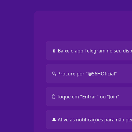
📱 Baixe o app Telegram no seu disp
🔍 Procure por "@56HOficial"
👆 Toque em "Entrar" ou "Join"
🔔 Ative as notificações para não p