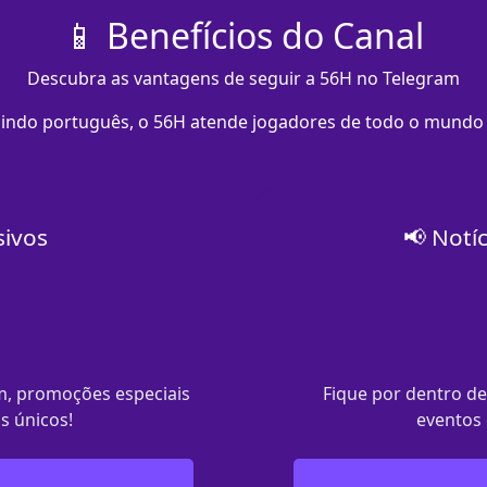
📱 Benefícios do Canal
Descubra as vantagens de seguir a 56H no Telegram
uindo português, o 56H atende jogadores de todo o mundo 
sivos
📢 Notí
m, promoções especiais
Fique por dentro d
s únicos!
eventos