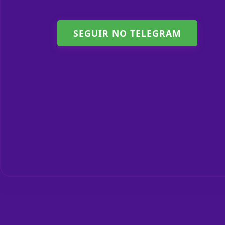
SEGUIR NO TELEGRAM