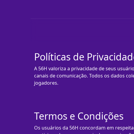
Políticas de Privacida
A 56H valoriza a privacidade de seus usuár
canais de comunicação. Todos os dados cole
jogadores.
Termos e Condições
Os usuários da 56H concordam em respeitar 