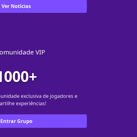
Ver Notícias
Comunidade VIP
1000+
unidade exclusiva de jogadores e
rtilhe experiências!
Entrar Grupo