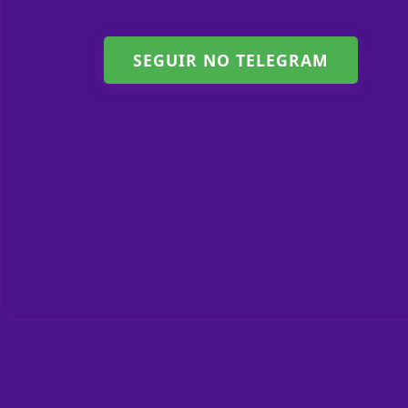
SEGUIR NO TELEGRAM