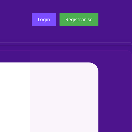
Login
Registrar-se