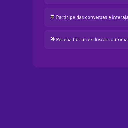
💬 Participe das conversas e interaj
🎁 Receba bônus exclusivos autom