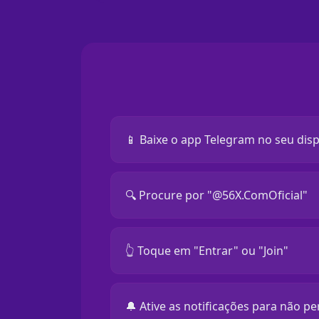
📱 Baixe o app Telegram no seu disp
🔍 Procure por "@56X.ComOficial"
👆 Toque em "Entrar" ou "Join"
🔔 Ative as notificações para não p