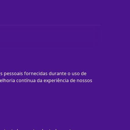
s pessoais fornecidas durante o uso de
elhoria contínua da experiência de nossos