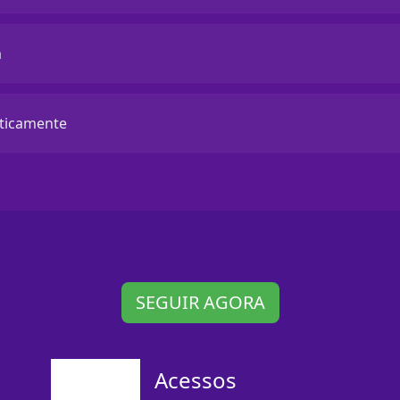
a
aticamente
SEGUIR AGORA
Acessos