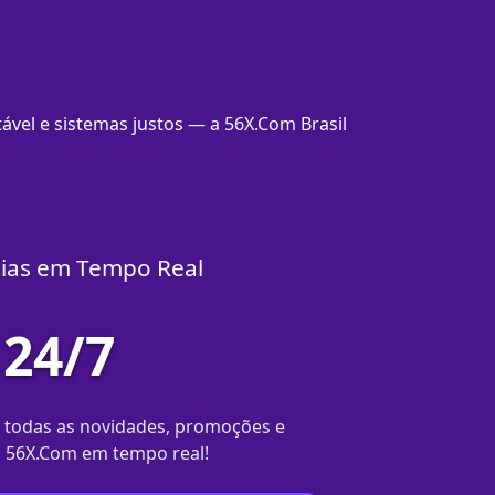
ável e sistemas justos — a 56X.Com Brasil
cias em Tempo Real
24/7
e todas as novidades, promoções e
 56X.Com em tempo real!