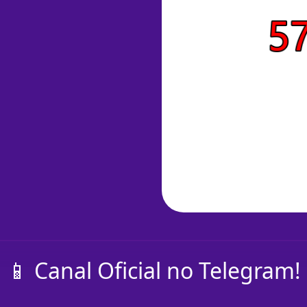
📱 Canal Oficial no Telegram!