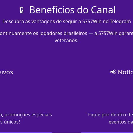
📱 Benefícios do Canal
Descubra as vantagens de seguir a 5757Win no Telegram
ontinuamente os jogadores brasileiros — a 5757Win garan
veteranos.
sivos
📢 Notí
m, promoções especiais
Fique por dentro d
s únicos!
eventos da