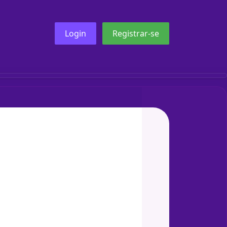
Login
Registrar-se