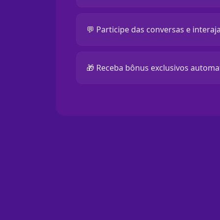
💬 Participe das conversas e interaj
🎁 Receba bônus exclusivos autom