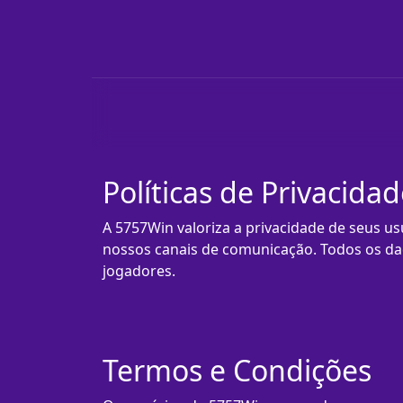
Políticas de Privacida
A 5757Win valoriza a privacidade de seus u
nossos canais de comunicação. Todos os dad
jogadores.
Termos e Condições