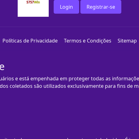
Login
Registrar-se
Políticas de Privacidade
Termos e Condições
Sitemap
de
suários e está empenhada em proteger todas as informaçõe
os coletados são utilizados exclusivamente para fins de m