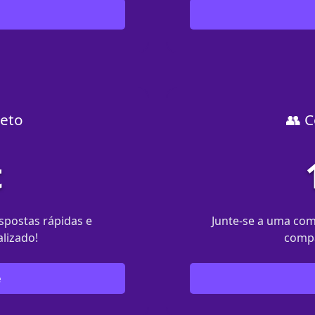
reto
👥 
t
espostas rápidas e
Junte-se a uma com
lizado!
compa
e