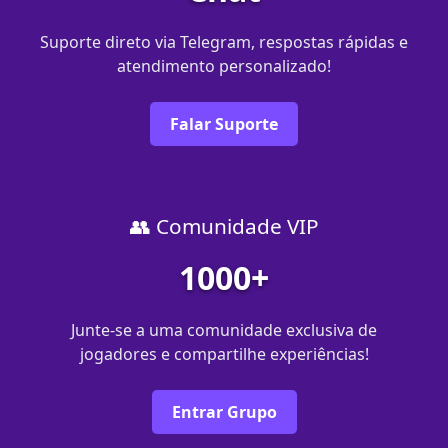
Suporte direto via Telegram, respostas rápidas e
atendimento personalizado!
Falar Suporte
👥 Comunidade VIP
1000+
Junte-se a uma comunidade exclusiva de
jogadores e compartilhe experiências!
Entrar Grupo