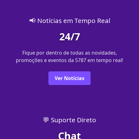
📢 Notícias em Tempo Real
24/7
Fique por dentro de todas as novidades,
promoções e eventos da 5787 em tempo real!
Ver Notícias
💬 Suporte Direto
Chat