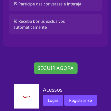
💬 Participe das conversas e interaja
🎁 Receba bônus exclusivos
automaticamente
SEGUIR AGORA
Acessos
Login
Registrar-se