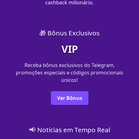
cashback milionário.
🎁 Bônus Exclusivos
VIP
Receba bônus exclusivos do Telegram,
promoções especiais e códigos promocionais
únicos!
Ver Bônus
📢 Notícias em Tempo Real