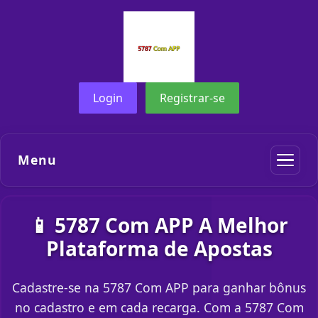
Login
Registrar-se
Menu
📱 5787 Com APP A Melhor
Plataforma de Apostas
Cadastre-se na 5787 Com APP para ganhar bônus
no cadastro e em cada recarga. Com a 5787 Com