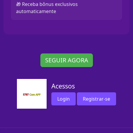
🎁 Receba bônus exclusivos
automaticamente
SEGUIR AGORA
Acessos
Login
Registrar-se