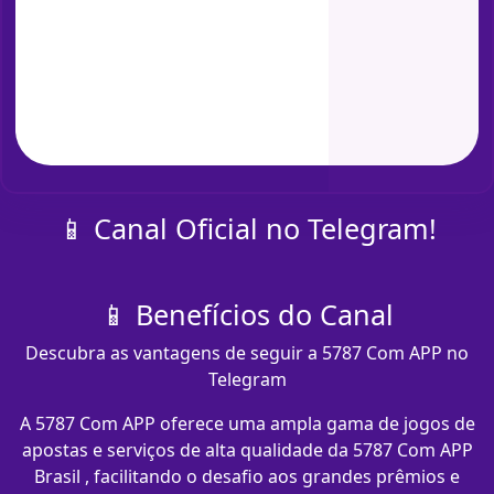
📱 Canal Oficial no Telegram!
📱 Benefícios do Canal
Descubra as vantagens de seguir a 5787 Com APP no
Telegram
A 5787 Com APP oferece uma ampla gama de jogos de
apostas e serviços de alta qualidade da 5787 Com APP
Brasil , facilitando o desafio aos grandes prêmios e