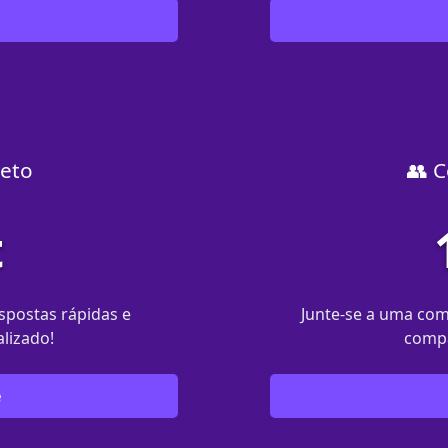
reto
👥 
t
espostas rápidas e
Junte-se a uma com
lizado!
compa
e