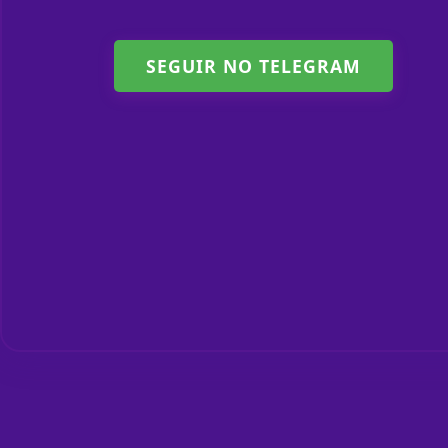
SEGUIR NO TELEGRAM