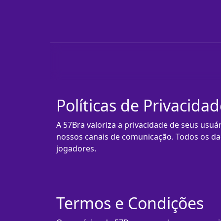
Políticas de Privacida
A 57Bra valoriza a privacidade de seus usu
nossos canais de comunicação. Todos os dad
jogadores.
Termos e Condições