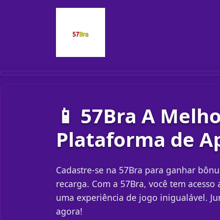
📱 57Bra A Melh
Plataforma de A
Cadastre-se na 57Bra para ganhar bônu
recarga. Com a 57Bra, você tem acesso 
uma experiência de jogo inigualável. J
agora!