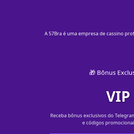
A 57Bra é uma empresa de cassino profi
🎁 Bônus Exclu
VIP
Receba bônus exclusivos do Telegra
e códigos promocionai