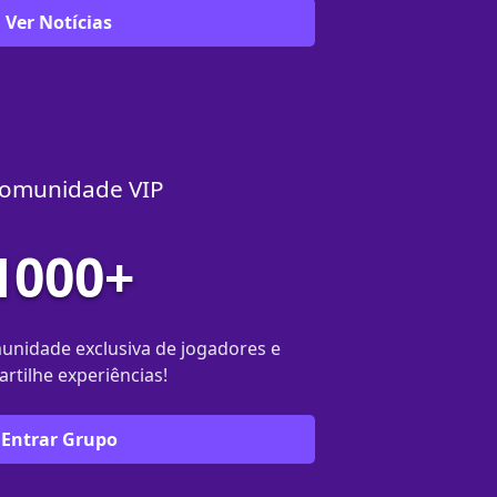
Ver Notícias
Comunidade VIP
1000+
unidade exclusiva de jogadores e
rtilhe experiências!
Entrar Grupo