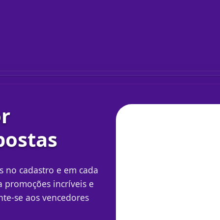
or
postas
s no cadastro e em cada
a promoções incríveis e
unte-se aos vencedores