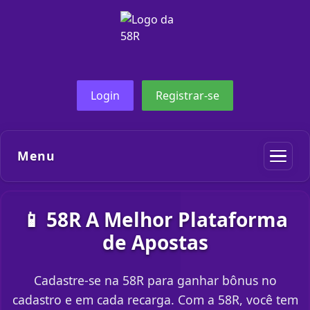
Login
Registrar-se
Menu
📱 58R A Melhor Plataforma
de Apostas
Cadastre-se na 58R para ganhar bônus no
cadastro e em cada recarga. Com a 58R, você tem