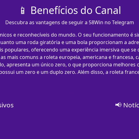
📱 Benefícios do Canal
Descubra as vantagens de seguir a 58Win no Telegram
cônicos e reconhecíveis do mundo. O seu funcionamento é s
to uma roda giratória e uma bola proporcionam a adrenal
ais populares, oferecendo uma experiência imersiva que se 
o as mais comuns a roleta europeia, americana e francesa, 
mplo, apresenta um único zero, o que proporciona melhore
possui um zero e um duplo zero. Além disso, a roleta fran
sivos
📢 Notí