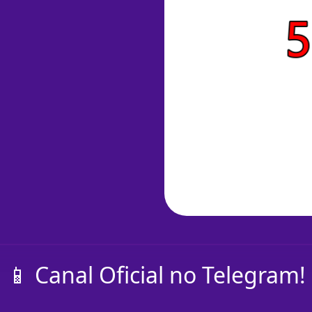
📱 Canal Oficial no Telegram!