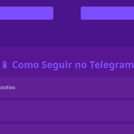
e
📱 Como Seguir no Telegram
ositivo