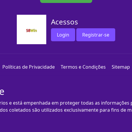
Acessos
Login
Registrar-se
Políticas de Privacidade
Termos e Condições
Sitemap
de
ários e está empenhada em proteger todas as informações 
os coletados são utilizados exclusivamente para fins de m