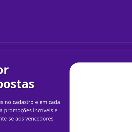
or
postas
s no cadastro e em cada
a promoções incríveis e
unte-se aos vencedores