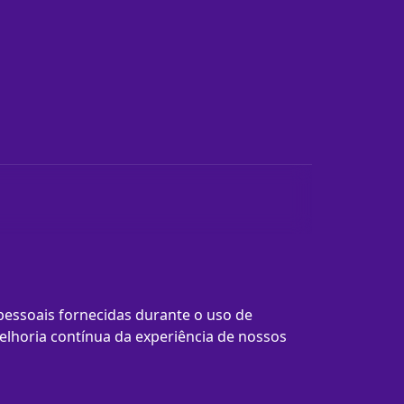
pessoais fornecidas durante o uso de
elhoria contínua da experiência de nossos