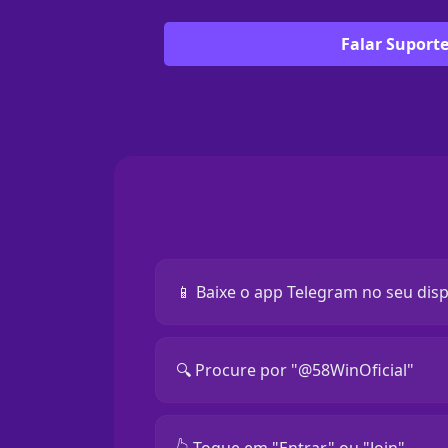
Falar Suport
📱 Baixe o app Telegram no seu disp
🔍 Procure por "@58WinOficial"