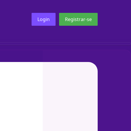
Login
Registrar-se