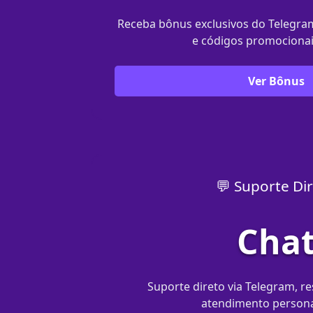
Receba bônus exclusivos do Telegra
e códigos promocionai
Ver Bônus
💬 Suporte Di
Cha
Suporte direto via Telegram, r
atendimento persona