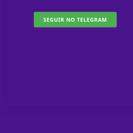
SEGUIR NO TELEGRAM