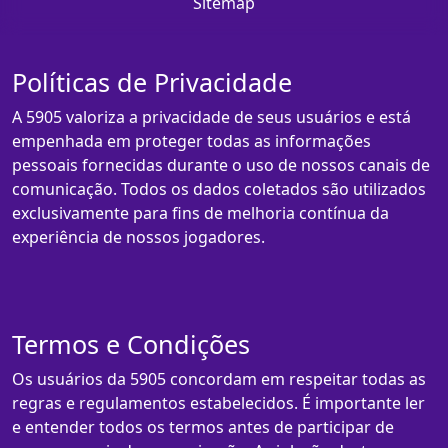
Sitemap
Políticas de Privacidade
A 5905 valoriza a privacidade de seus usuários e está
empenhada em proteger todas as informações
pessoais fornecidas durante o uso de nossos canais de
comunicação. Todos os dados coletados são utilizados
exclusivamente para fins de melhoria contínua da
experiência de nossos jogadores.
Termos e Condições
Os usuários da 5905 concordam em respeitar todas as
regras e regulamentos estabelecidos. É importante ler
e entender todos os termos antes de participar de