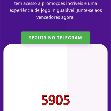
tem acesso a promoções incríveis e uma
experiência de jogo inigualável. Junte-se aos
vencedores agora!
SEGUIR NO TELEGRAM