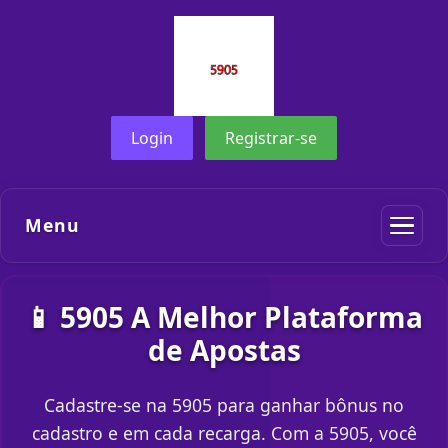
Login
Registrar-se
Menu
📱 5905 A Melhor Plataforma
de Apostas
Cadastre-se na 5905 para ganhar bônus no
cadastro e em cada recarga. Com a 5905, você