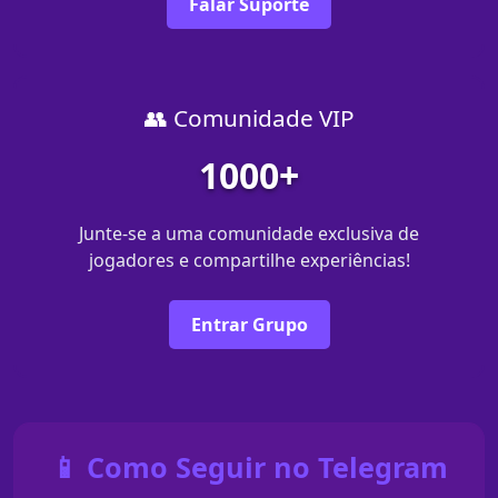
Falar Suporte
👥 Comunidade VIP
1000+
Junte-se a uma comunidade exclusiva de
jogadores e compartilhe experiências!
Entrar Grupo
📱 Como Seguir no Telegram