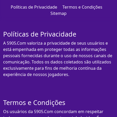
Políticas de Privacidade
Termos e Condições
Sitemap
Políticas de Privacidade
A 5905.Com valoriza a privacidade de seus usuários e
está empenhada em proteger todas as informações
pessoais fornecidas durante o uso de nossos canais de
comunicação. Todos os dados coletados são utilizados
exclusivamente para fins de melhoria contínua da
experiência de nossos jogadores.
Termos e Condições
Os usuários da 5905.Com concordam em respeitar