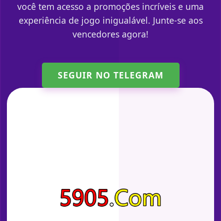
você tem acesso a promoções incríveis e uma
experiência de jogo inigualável. Junte-se aos
vencedores agora!
SEGUIR NO TELEGRAM