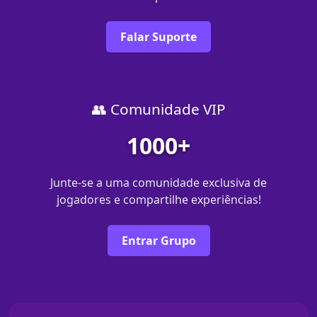
Falar Suporte
👥 Comunidade VIP
1000+
Junte-se a uma comunidade exclusiva de
jogadores e compartilhe experiências!
Entrar Grupo