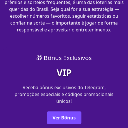
prêmios e sorteios frequentes, é uma das loterias mais
queridas do Brasil. Seja qual for a sua estratégia —
escolher números favoritos, seguir estatísticas ou
confiar na sorte — o importante é jogar de forma
responsável e aproveitar o entretenimento.
🎁 Bônus Exclusivos
VIP
Receba bônus exclusivos do Telegram,
promoções especiais e códigos promocionais
únicos!
Ver Bônus