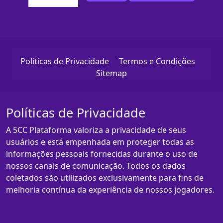
Políticas de Privacidade
Termos e Condições
Sitemap
Políticas de Privacidade
A 5CC Plataforma valoriza a privacidade de seus
usuários e está empenhada em proteger todas as
informações pessoais fornecidas durante o uso de
nossos canais de comunicação. Todos os dados
coletados são utilizados exclusivamente para fins de
melhoria contínua da experiência de nossos jogadores.