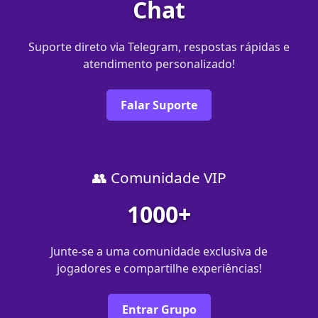
Chat
Suporte direto via Telegram, respostas rápidas e
atendimento personalizado!
Falar Suporte
👥 Comunidade VIP
1000+
Junte-se a uma comunidade exclusiva de
jogadores e compartilhe experiências!
Entrar Grupo