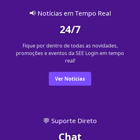
📢 Notícias em Tempo Real
24/7
Fique por dentro de todas as novidades,
promoções e eventos da 5EE Login em tempo
real!
Ver Notícias
💬 Suporte Direto
Chat