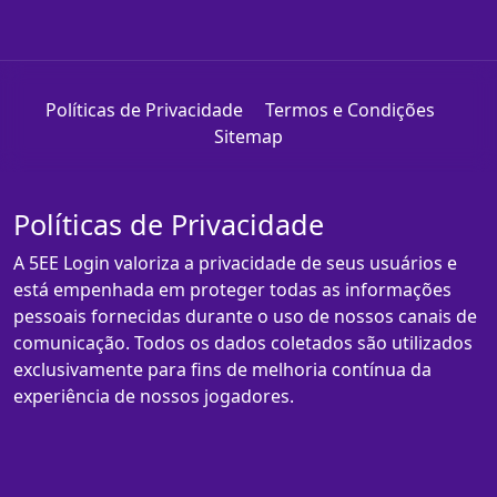
Políticas de Privacidade
Termos e Condições
Sitemap
Políticas de Privacidade
A 5EE Login valoriza a privacidade de seus usuários e
está empenhada em proteger todas as informações
pessoais fornecidas durante o uso de nossos canais de
comunicação. Todos os dados coletados são utilizados
exclusivamente para fins de melhoria contínua da
experiência de nossos jogadores.