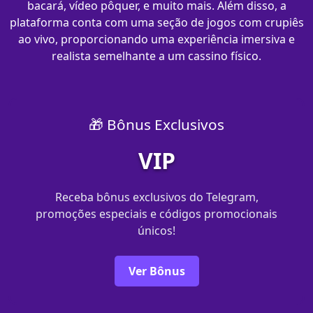
bacará, vídeo pôquer, e muito mais. Além disso, a
plataforma conta com uma seção de jogos com crupiês
ao vivo, proporcionando uma experiência imersiva e
realista semelhante a um cassino físico.
🎁 Bônus Exclusivos
VIP
Receba bônus exclusivos do Telegram,
promoções especiais e códigos promocionais
únicos!
Ver Bônus