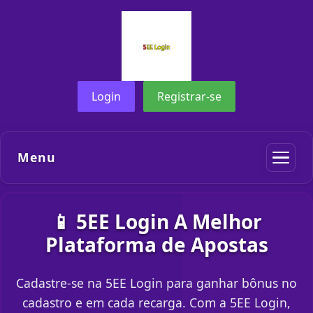
Login
Registrar-se
Menu
📱 5EE Login A Melhor
Plataforma de Apostas
Cadastre-se na 5EE Login para ganhar bônus no
cadastro e em cada recarga. Com a 5EE Login,