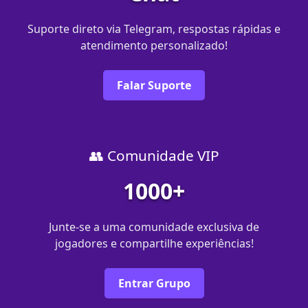
Suporte direto via Telegram, respostas rápidas e
atendimento personalizado!
Falar Suporte
👥 Comunidade VIP
1000+
Junte-se a uma comunidade exclusiva de
jogadores e compartilhe experiências!
Entrar Grupo