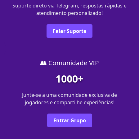
Suporte direto via Telegram, respostas rápidas e
atendimento personalizado!
Falar Suporte
👥 Comunidade VIP
1000+
Junte-se a uma comunidade exclusiva de
jogadores e compartilhe experiências!
Entrar Grupo