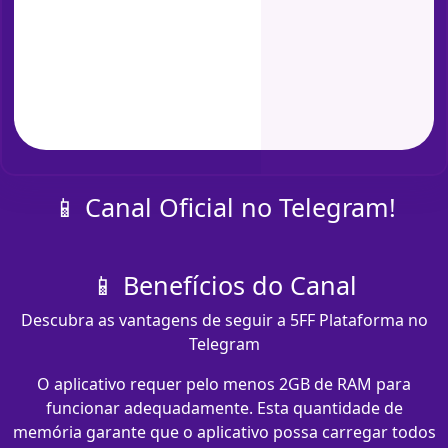
📱 Canal Oficial no Telegram!
📱 Benefícios do Canal
Descubra as vantagens de seguir a 5FF Plataforma no
Telegram
O aplicativo requer pelo menos 2GB de RAM para
funcionar adequadamente. Esta quantidade de
memória garante que o aplicativo possa carregar todos