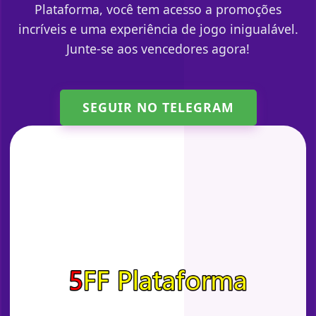
Plataforma, você tem acesso a promoções
incríveis e uma experiência de jogo inigualável.
Junte-se aos vencedores agora!
SEGUIR NO TELEGRAM