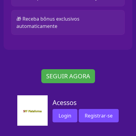
🎁 Receba bônus exclusivos
automaticamente
SEGUIR AGORA
Acessos
Login
Registrar-se