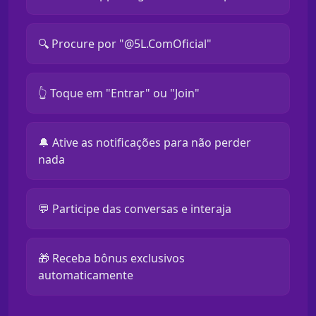
🔍 Procure por "@5L.ComOficial"
👆 Toque em "Entrar" ou "Join"
🔔 Ative as notificações para não perder
nada
💬 Participe das conversas e interaja
🎁 Receba bônus exclusivos
automaticamente