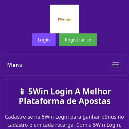
Login
Registrar-se
Menu
📱 5Win Login A Melhor
Plataforma de Apostas
Cadastre-se na 5Win Login para ganhar bônus no
cadastro e em cada recarga. Com a 5Win Login,