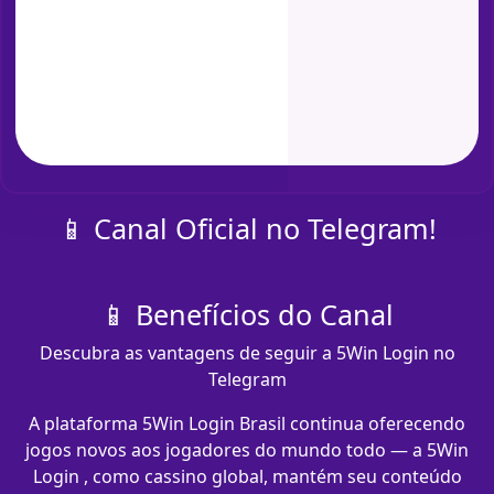
📱 Canal Oficial no Telegram!
📱 Benefícios do Canal
Descubra as vantagens de seguir a 5Win Login no
Telegram
A plataforma 5Win Login Brasil continua oferecendo
jogos novos aos jogadores do mundo todo — a 5Win
Login , como cassino global, mantém seu conteúdo