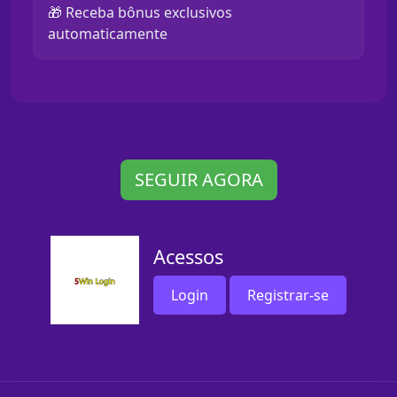
🎁 Receba bônus exclusivos
automaticamente
SEGUIR AGORA
Acessos
Login
Registrar-se