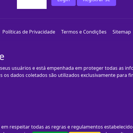
Políticas de Privacidade
Termos e Condições
Sitemap
de
e seus usuários e está empenhada em proteger todas as in
 os dados coletados são utilizados exclusivamente para fi
m respeitar todas as regras e regulamentos estabelecidos