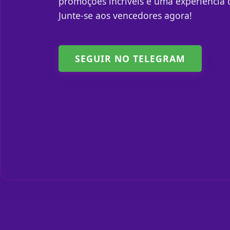
promoções incríveis e uma experiência d
Junte-se aos vencedores agora!
SEGUIR NO TELEGRAM