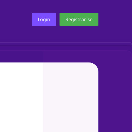
Login
Registrar-se