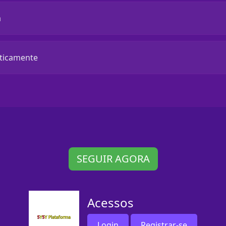
a
aticamente
SEGUIR AGORA
Acessos
Login
Registrar-se