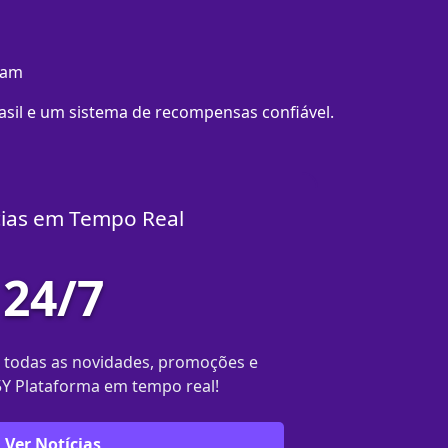
ram
rasil e um sistema de recompensas confiável.
cias em Tempo Real
24/7
e todas as novidades, promoções e
5Y Plataforma em tempo real!
Ver Notícias