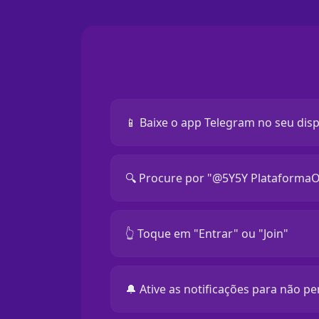
📱 Baixe o app Telegram no seu disp
🔍 Procure por "@5Y5Y PlataformaOf
👆 Toque em "Entrar" ou "Join"
🔔 Ative as notificações para não p