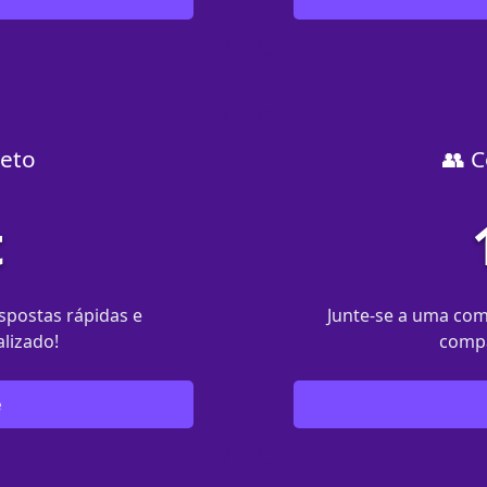
reto
👥 
t
espostas rápidas e
Junte-se a uma com
lizado!
compa
e