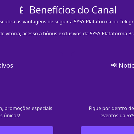
📱 Benefícios do Canal
scubra as vantagens de seguir a 5Y5Y Plataforma no Teleg
de vitória, acesso a bônus exclusivos da 5Y5Y Plataforma B
sivos
📢 Notí
m, promoções especiais
Fique por dentro d
s únicos!
eventos da 5Y