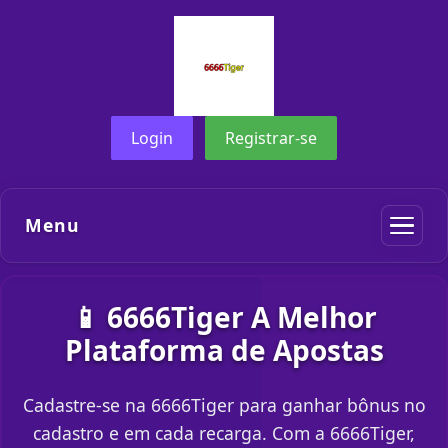
Login
Registrar-se
Menu
📱 6666Tiger A Melhor
Plataforma de Apostas
Cadastre-se na 6666Tiger para ganhar bônus no
cadastro e em cada recarga. Com a 6666Tiger,