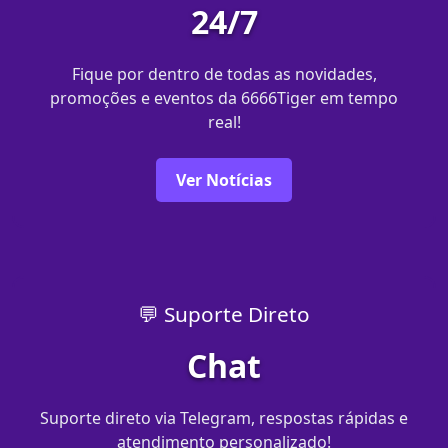
24/7
Fique por dentro de todas as novidades,
promoções e eventos da 6666Tiger em tempo
real!
Ver Notícias
💬 Suporte Direto
Chat
Suporte direto via Telegram, respostas rápidas e
atendimento personalizado!