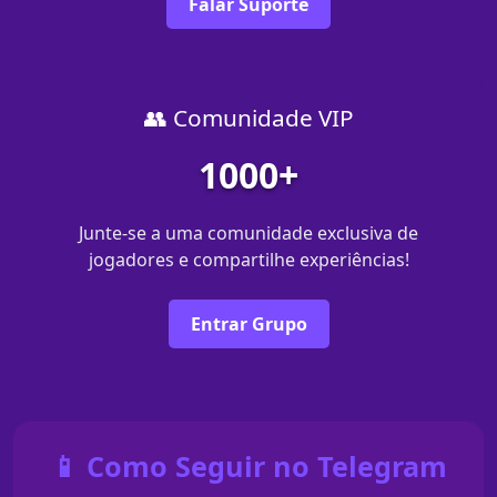
Falar Suporte
👥 Comunidade VIP
1000+
Junte-se a uma comunidade exclusiva de
jogadores e compartilhe experiências!
Entrar Grupo
📱 Como Seguir no Telegram