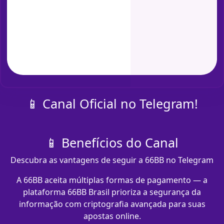
📱 Canal Oficial no Telegram!
📱 Benefícios do Canal
Descubra as vantagens de seguir a 66BB no Telegram
A 66BB aceita múltiplas formas de pagamento — a
plataforma 66BB Brasil prioriza a segurança da
informação com criptografia avançada para suas
apostas online.