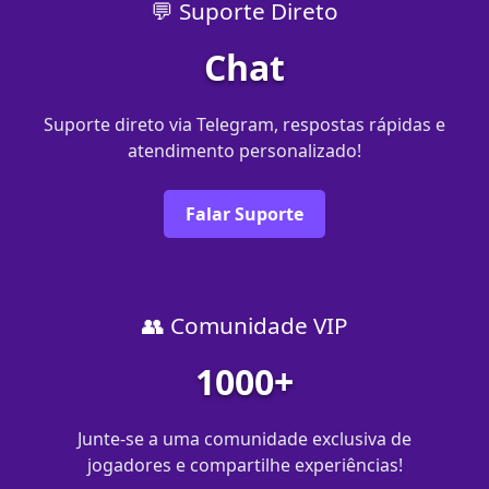
💬 Suporte Direto
Chat
Suporte direto via Telegram, respostas rápidas e
atendimento personalizado!
Falar Suporte
👥 Comunidade VIP
1000+
Junte-se a uma comunidade exclusiva de
jogadores e compartilhe experiências!