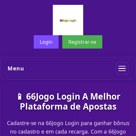
Login
Registrar-se
Menu
📱 66Jogo Login A Melhor
Plataforma de Apostas
Cadastre-se na 66Jogo Login para ganhar bônus
no cadastro e em cada recarga. Com a 66Jogo