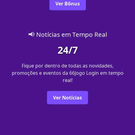
Ver Bônus
📢 Notícias em Tempo Real
24/7
Fique por dentro de todas as novidades,
promoções e eventos da 66Jogo Login em tempo
real!
Ver Notícias