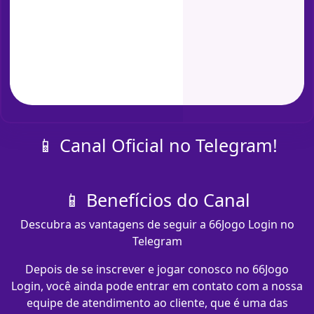
📱 Canal Oficial no Telegram!
📱 Benefícios do Canal
Descubra as vantagens de seguir a 66Jogo Login no
Telegram
Depois de se inscrever e jogar conosco no 66Jogo
Login, você ainda pode entrar em contato com a nossa
equipe de atendimento ao cliente, que é uma das