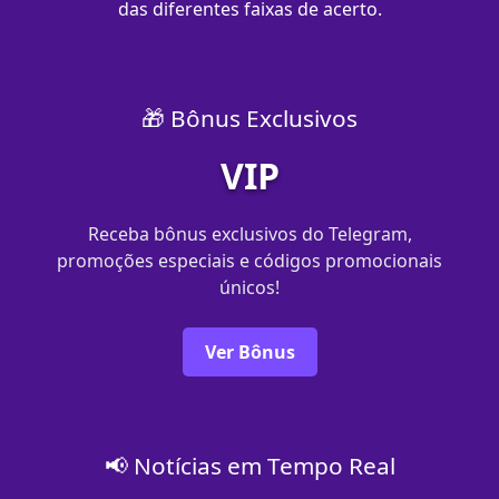
das diferentes faixas de acerto.
🎁 Bônus Exclusivos
VIP
Receba bônus exclusivos do Telegram,
promoções especiais e códigos promocionais
únicos!
Ver Bônus
📢 Notícias em Tempo Real