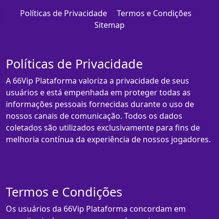
Políticas de Privacidade
Termos e Condições
Sitemap
Políticas de Privacidade
A 66Vip Plataforma valoriza a privacidade de seus
usuários e está empenhada em proteger todas as
informações pessoais fornecidas durante o uso de
nossos canais de comunicação. Todos os dados
coletados são utilizados exclusivamente para fins de
melhoria contínua da experiência de nossos jogadores.
Termos e Condições
Os usuários da 66Vip Plataforma concordam em