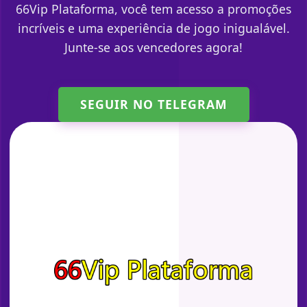
66Vip Plataforma, você tem acesso a promoções
incríveis e uma experiência de jogo inigualável.
Junte-se aos vencedores agora!
SEGUIR NO TELEGRAM