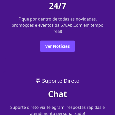
24/7
Fique por dentro de todas as novidades,
promoções e eventos da 678Ab.Com em tempo
real!
Ver Notícias
💬 Suporte Direto
Chat
Suporte direto via Telegram, respostas rápidas e
atendimento personalizado!