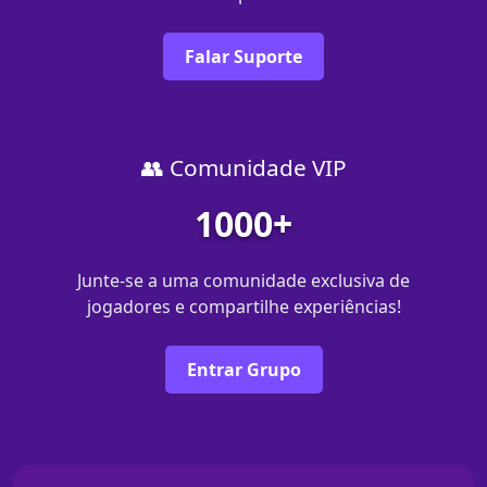
Falar Suporte
👥 Comunidade VIP
1000+
Junte-se a uma comunidade exclusiva de
jogadores e compartilhe experiências!
Entrar Grupo