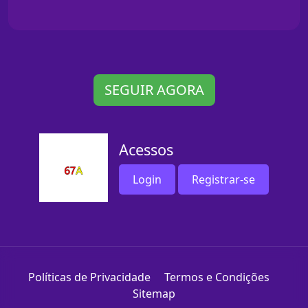
SEGUIR AGORA
Acessos
Login
Registrar-se
Políticas de Privacidade
Termos e Condições
Sitemap