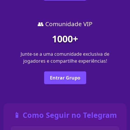
👥 Comunidade VIP
1000+
Junte-se a uma comunidade exclusiva de
jogadores e compartilhe experiências!
Entrar Grupo
📱 Como Seguir no Telegram