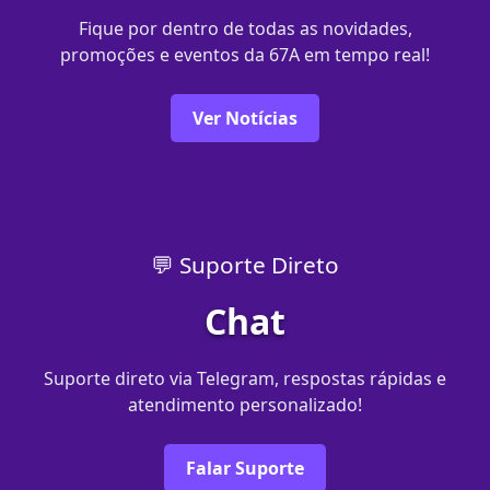
Fique por dentro de todas as novidades,
promoções e eventos da 67A em tempo real!
Ver Notícias
💬 Suporte Direto
Chat
Suporte direto via Telegram, respostas rápidas e
atendimento personalizado!
Falar Suporte