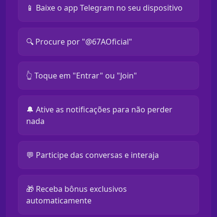
📱 Baixe o app Telegram no seu dispositivo
🔍 Procure por "@67AOficial"
👆 Toque em "Entrar" ou "Join"
🔔 Ative as notificações para não perder
nada
💬 Participe das conversas e interaja
🎁 Receba bônus exclusivos
automaticamente