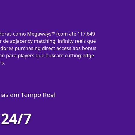
vadoras como Megaways™ (com até 117.649
r de adjacency matching, infinity reels que
dores purchasing direct access aos bonus
on para players que buscam cutting-edge
is.
cias em Tempo Real
24/7