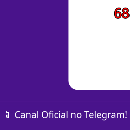
📱 Canal Oficial no Telegram!