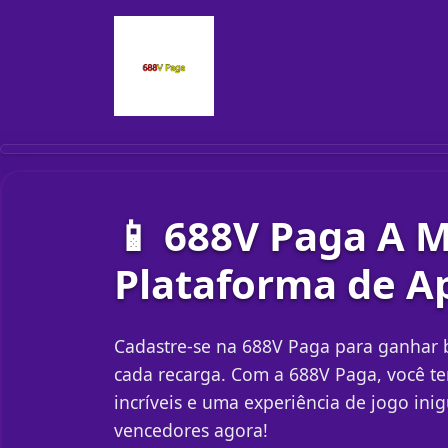
📱 688V Paga A 
Plataforma de A
Cadastre-se na 688V Paga para ganhar 
cada recarga. Com a 688V Paga, você t
incríveis e uma experiência de jogo inig
vencedores agora!