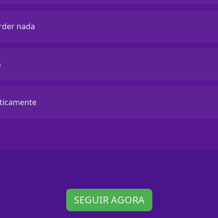
erder nada
a
aticamente
SEGUIR AGORA