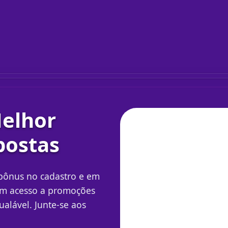
Melhor
postas
bônus no cadastro e em
em acesso a promoções
ualável. Junte-se aos