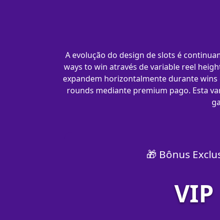
A evolução do design de slots é contin
ways to win através de variable reel heigh
expandem horizontalmente durante wins c
rounds mediante premium pago. Esta van
ga
🎁 Bônus Exclu
VIP