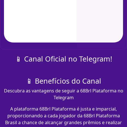
📱 Canal Oficial no Telegram!
📱 Benefícios do Canal
Descubra as vantagens de seguir a 68Brl Plataforma no
Telegram
A plataforma 68Brl Plataforma é justa e imparcial,
proporcionando a cada jogador da 68Brl Plataforma
Brasil a chance de alcançar grandes prêmios e realizar