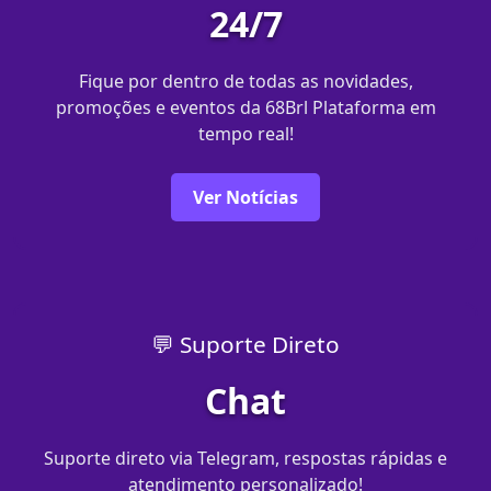
24/7
Fique por dentro de todas as novidades,
promoções e eventos da 68Brl Plataforma em
tempo real!
Ver Notícias
💬 Suporte Direto
Chat
Suporte direto via Telegram, respostas rápidas e
atendimento personalizado!