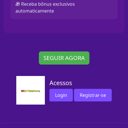
🎁 Receba bônus exclusivos
automaticamente
SEGUIR AGORA
Acessos
Login
Registrar-se