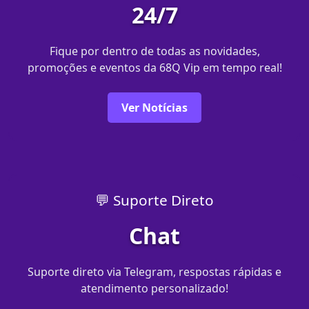
24/7
Fique por dentro de todas as novidades,
promoções e eventos da 68Q Vip em tempo real!
Ver Notícias
💬 Suporte Direto
Chat
Suporte direto via Telegram, respostas rápidas e
atendimento personalizado!